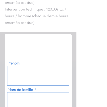
entamée est due)
Intervention technique : 120,00€ ttc /
heure / homme (chaque demie heure
entamée est due)
Un dépannage urgent ?
0496/81 40 92
Prénom
Nom de famille