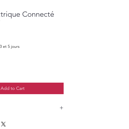
ctrique Connecté
i
3 et 5 jours
Add to Cart
MksDgtv8I