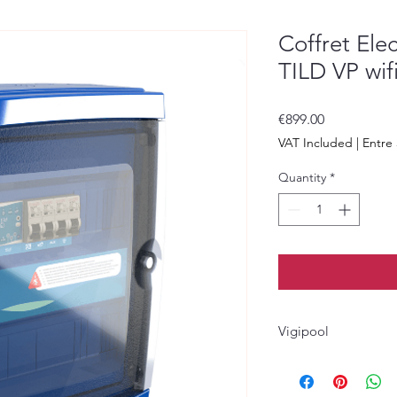
Coffret Ele
TILD VP wif
Price
€899.00
VAT Included
|
Entre 
Quantity
*
Vigipool
https://youtu.be/zO