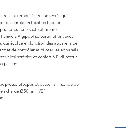
pareils automatisés et connectés qui
nt ensemble un local technique
tphone, sur une seule et même
e l’univers Vigipool se paramètrent avec
, qui évolue en fonction des appareils de
permet de contrôler et piloter les appareils
r ainsi sérénité et confort à l’utilisateur
a piscine.
vec presse-étoupes et passefils. 1 sonde de
se en charge Ø50mm 1/2"
et)