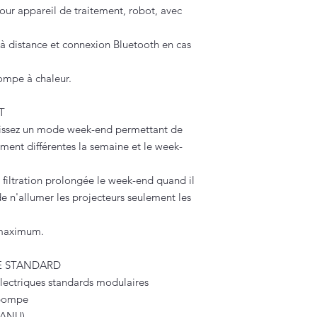
our appareil de traitement, robot, avec
à distance et connexion Bluetooth en cas
ompe à chaleur.
T
inissez un mode week-end permettant de
ement différentes la semaine et le week-
ne filtration prolongée le week-end quand il
e n'allumer les projecteurs seulement les
 maximum.
E STANDARD
ectriques standards modulaires
 pompe
 MANU)