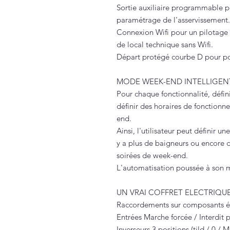
Sortie auxiliaire programmable p
paramétrage de l'asservissement.
Connexion Wifi pour un pilotage 
de local technique sans Wifi.
Départ protégé courbe D pour p
MODE WEEK-END INTELLIGEN
Pour chaque fonctionnalité, déf
définir des horaires de fonctionn
end.
Ainsi, l'utilisateur peut définir u
y a plus de baigneurs ou encore d
soirées de week-end.
L'automatisation poussée à son
UN VRAI COFFRET ELECTRIQU
Raccordements sur composants él
Entrées Marche forcée / Interdit
Inverseurs 3 positions (tild / 0 /