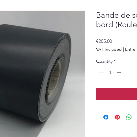
Bande de s
bord (Roul
Price
€205.00
VAT Included
|
Entre 
Quantity
*