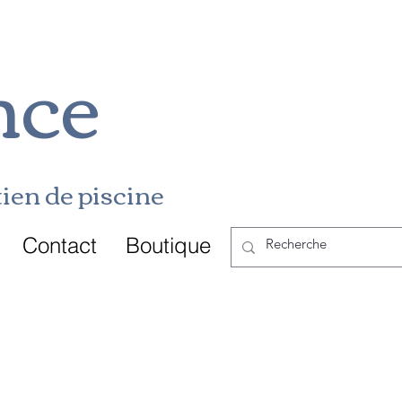
nce
ien de p
i
scine
Contact
Boutique