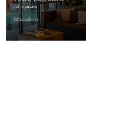
votre piscine
Informations>
Interventions sur :
Filtrations
Pompe à chaleur
Électrolyseur au sel
Volet
Nage à contre-courant
Distributeur de chlore
Remplacement masse filtrante ...
DC Piscines, Mattimmo Piscines,
Olsen, VDS Pools