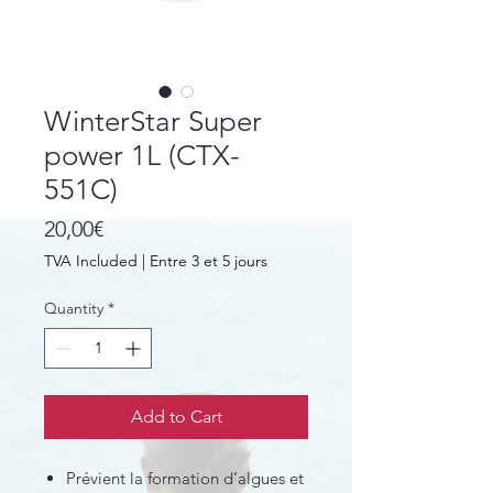
WinterStar Super
power 1L (CTX-
551C)
Price
20,00€
TVA Included
|
Entre 3 et 5 jours
Quantity
*
Add to Cart
Prévient la formation d’algues et