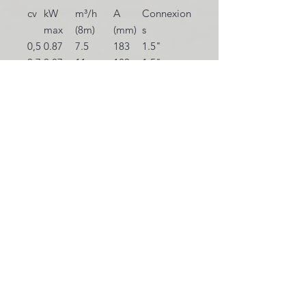
cv
kW
m³/h
A
Connexion
max
(8m)
(mm)
s
0,5
0.87
7.5
183
1.5"
0,7
0.87
11
183
1.5"
5
1
0.975
13.5
213
1.5"
1,5
1.1
18
213
2"
2
1500
22
232
2"
INFORMATIONS LÉGALES
BE0631.781.586
CGV
info@pool-assistance.be
© 2015 by Pool Assistance