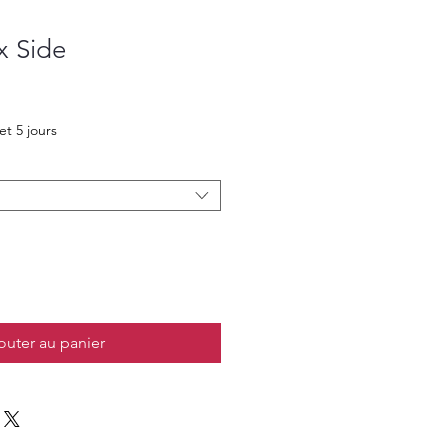
x Side
et 5 jours
outer au panier