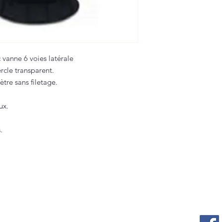
 vanne 6 voies latérale
cle transparent.
re sans filetage.
ux.
.