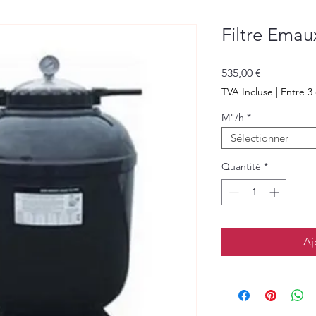
Filtre Emau
Prix
535,00 €
TVA Incluse
|
Entre 3 
M"/h
*
Sélectionner
Quantité
*
Aj