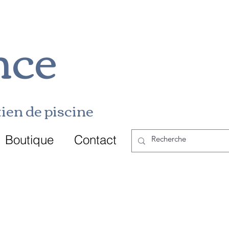
nce
ien de p
i
scine
Boutique
Contact