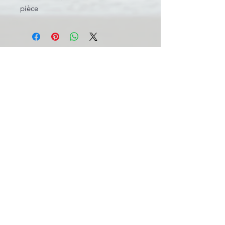
pièce
INFORMATIONS LÉGALES
BE0631.781.586
CGV
info@pool-assistance.be
© 2015 by Pool Assistance