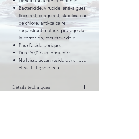
Dissolution lente et continue.
Bactéricide, virucide, anti-algues,
floculant, coagulant, stabilisateur
de chlore, anti-calcaire,
séquestrant métaux, protège de
la corrosion, réducteur de pH.
Pas d’acide borique.
Dure 50% plus longtemps.
Ne laisse aucun résidu dans l’eau
et sur la ligne d’eau.
Détails techniques
Galets 5 actions 250 g
sans acide
borique
.
Galet spécialement formulé pour
éliminer les bactéries, les virus et les
INFORMATIONS LÉGALES
micro-organismes en général. Il
BE0631.781.586
prévient le développement des
CGV
algues et garde l’eau transparente et