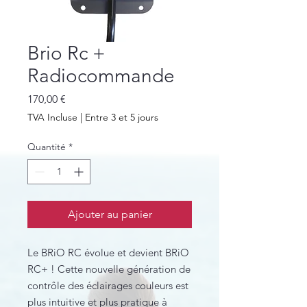
Brio Rc +
Radiocommande
Prix
170,00 €
TVA Incluse
|
Entre 3 et 5 jours
Quantité
*
Ajouter au panier
Le BRiO RC évolue et devient BRiO
RC+ ! Cette nouvelle génération de
contrôle des éclairages couleurs est
plus intuitive et plus pratique à