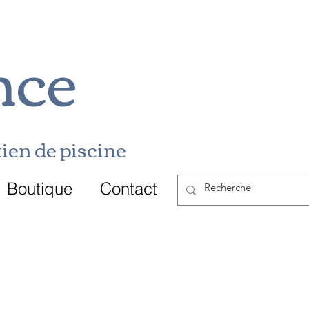
nce
ien de p
i
scine
Boutique
Contact