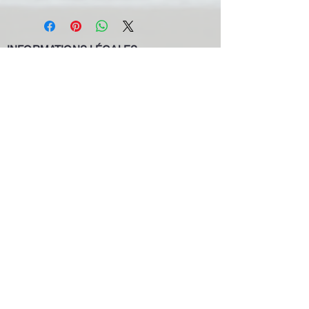
INFORMATIONS LÉGALES
BE0631.781.586
CGV
info@pool-assistance.be
© 2015 by Pool Assistance