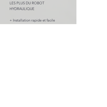
LES PLUS DU ROBOT
HYDRAULIQUE
+ Installation rapide et facile
+ Branchement rapide sur la prise
balai ou une buse d'aspiration
+ Convient pour des piscines
enterrées ou hors sol à fond plat
+ Nettoyeur automatique qui
fonctionne sur le circuit de filtration
par aspiration, sans besoin
d'électricité
+ Le robot utilise le système de
filtration du bassin, avec un débit
minimal de 4m3/h pour un
fonctionnement optimal
+ Tuyau spécial très souple de 10 m
de long
+ Peut aussi s'utiliser comme bonde