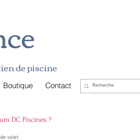
nce
ien de p
i
scine
Boutique
Contact
cum DC Piscines ?
de volet.